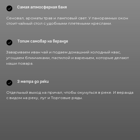
Самая атмосферная баня
Сеновал, ароматы трав и ламповый свет. У панорамных окон
стоит чайный стол с удобными плетеными креслами.
Топим самовар на веранде
Завариваем иван чай и подаем домашний холодный квас,
угощаем блинчиками, пастилой и вареньем, которые делают
наши повара.
3 метра до реки
Отдельный выход на причал, чтобы окунуться в реке. И веранда
с видом на реку, луг и Торговые ряды.